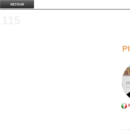
RETOUR
115
P
P