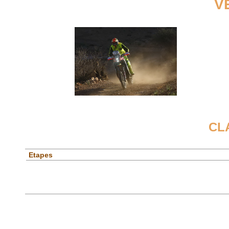
V
CL
Etapes
Spéciales
Etapes
Général