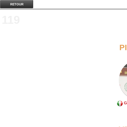
RETOUR
119
P
G