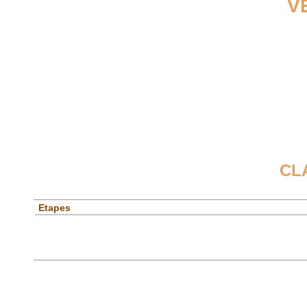
V
CL
Etapes
Spéciales
Etapes
Général