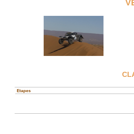
V
CL
Etapes
Spéciales
Etapes
Général