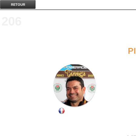
RETOUR
206
P
DAVID GERARD
//