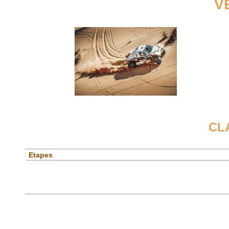
V
CL
Etapes
Spéciales
Etapes
Général