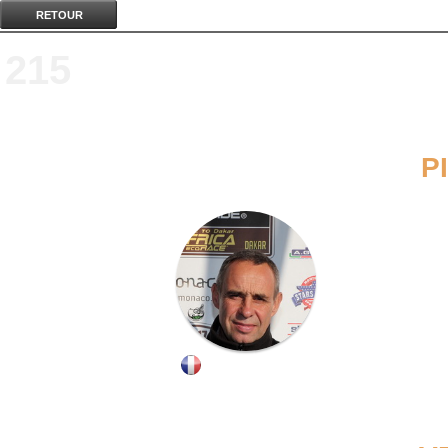
RETOUR
215
P
PHILIPPE BOUTRON
//